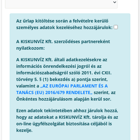
Az űrlap kitöltése során a felvételre kerülő
személyes adatok kezeléséhez hozzájárulok:
A KISKUNVÍZ Kft. szerződéses partnereként
nyilatkozom:
A KISKUNVÍZ Kft. általi adatkezelésekre az
információs önrendelkezési jogról és az
információszabadságról szóló 2011. évi CXII.
törvény 5. § (1) bekezdés a) pontja szerint,
valamint a
„AZ EURÓPAI PARLAMENT ÉS A
TANÁCS (EU) 2016/679 RENDELETE„
szerint, az
Önkéntes hozzájárulásom alapján kerül sor.
Ezen adatok tekintetében ahhoz járulok hozzá,
hogy az adatokat a KISKUNVÍZ Kft. tárolja és az
on-line ügyfélszolgálat biztosítása céljából is
kezelje.