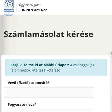
Ügyfélszolgálat
+36 20 9 421 622
Számlamásolat kérése
Kérjük, töltse ki az alábbi űrlapot!
A csillaggal (*)
jelölt mezők kitöltése kötelező
Vevő (fizető) azonosító*
Fogyasztó neve*