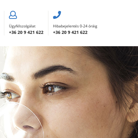
Ügyfélszolgálat
Hibabejelentés 0-24 óráig
+36 20 9 421 622
+36 20 9 421 622