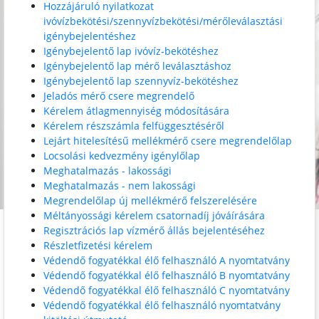
Hozzájáruló nyilatkozat
ivóvízbekötési/szennyvízbekötési/mérőleválasztási
igénybejelentéshez
Igénybejelentő lap ivóvíz-bekötéshez
Igénybejelentő lap mérő leválasztáshoz
Igénybejelentő lap szennyvíz-bekötéshez
Jeladós mérő csere megrendelő
Kérelem átlagmennyiség módosítására
Kérelem részszámla felfüggesztéséről
Lejárt hitelesítésű mellékmérő csere megrendelőlap
Locsolási kedvezmény igénylőlap
Meghatalmazás - lakossági
Meghatalmazás - nem lakossági
Megrendelőlap új mellékmérő felszerelésére
Méltányossági kérelem csatornadíj jóváírására
Regisztrációs lap vízmérő állás bejelentéséhez
Részletfizetési kérelem
Védendő fogyatékkal élő felhasználó A nyomtatvány
Védendő fogyatékkal élő felhasználó B nyomtatvány
Védendő fogyatékkal élő felhasználó C nyomtatvány
Védendő fogyatékkal élő felhasználó nyomtatvány