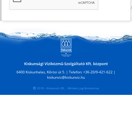
Kiskunsági Víziközmű-Szolgáltató Kft. központ
6400 Kiskunhalas, Kőrösi út 5.
|
Telefon: +36-20/9-421-622
|
kiskunviz@kiskunviz.hu
2018 - Kiskunvíz Kft. - Minden jog fenntartva