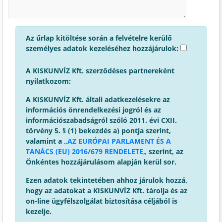
Az űrlap kitöltése során a felvételre kerülő
személyes adatok kezeléséhez hozzájárulok:
A KISKUNVÍZ Kft. szerződéses partnereként
nyilatkozom:
A KISKUNVÍZ Kft. általi adatkezelésekre az
információs önrendelkezési jogról és az
információszabadságról szóló 2011. évi CXII.
törvény 5. § (1) bekezdés a) pontja szerint,
valamint a
„AZ EURÓPAI PARLAMENT ÉS A
TANÁCS (EU) 2016/679 RENDELETE„
szerint, az
Önkéntes hozzájárulásom alapján kerül sor.
Ezen adatok tekintetében ahhoz járulok hozzá,
hogy az adatokat a KISKUNVÍZ Kft. tárolja és az
on-line ügyfélszolgálat biztosítása céljából is
kezelje.