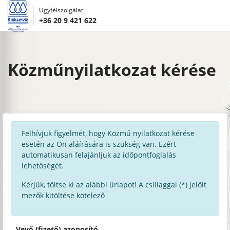
Ügyfélszolgálat
+36 20 9 421 622
Közműnyilatkozat kérése
Felhívjuk figyelmét, hogy Közmű nyilatkozat kérése
esetén az Ön aláírására is szükség van. Ezért
automatikusan felajánljuk az időpontfoglalás
lehetőségét.
Kérjük, töltse ki az alábbi űrlapot! A csillaggal (*) jelölt
mezők kitöltése kötelező
Vevő (fizető) azonosító