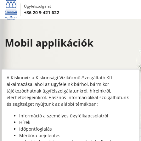
Ügyfélszolgálat
+36 20 9 421 622
Mobil applikációk
A Kiskunvíz a Kiskunsági Víziközmű-Szolgáltató Kft.
alkalmazása, ahol az ügyfeleink bárhol, bármikor
tájékozódhatnak ügyfélszolgálatunkról, híreinkről,
elérhetőségeinkről. Hasznos információkkal szolgálhatunk
és segítséget nyújtunk az alábbi témákban:
Információ a személyes ügyfélkapcsolatról
Hírek
Időpontfoglalás
Mérőóra bejelentés